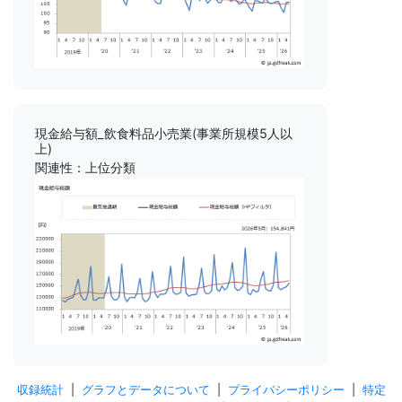
現金給与額_飲食料品小売業(事業所規模5人以
上)
関連性：上位分類
収録統計
|
グラフとデータについて
|
プライバシーポリシー
|
特定