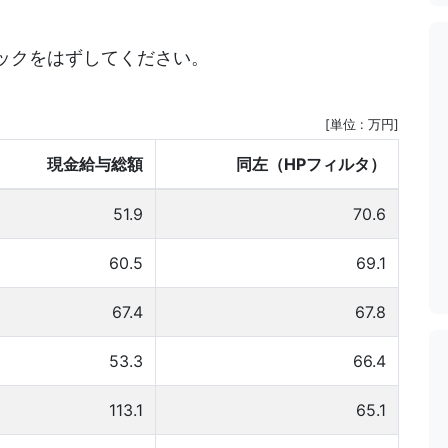
ックをはずしてください。
[単位 : 万円]
現金給与総額
同左（HPフィルタ）
51.9
70.6
60.5
69.1
67.4
67.8
53.3
66.4
113.1
65.1