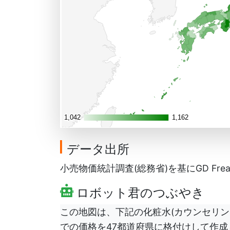
1,042
1,042
1,162
1,162
データ出所
小売物価統計調査(総務省)を基にGD Frea
ロボット君のつぶやき
この地図は、下記の化粧水(カウンセリン
での価格を47都道府県に格付けして作成