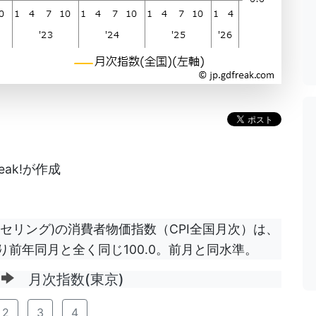
eak!が作成
ンセリング)の消費者物価指数（CPI全国月次）は、
より前年同月と全く同じ100.0。前月と同水準。
ジ
月次指数(東京)
2
3
4