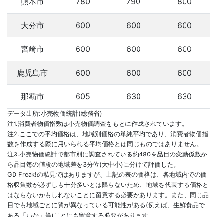
熊本市
780
790
800
大分市
600
600
600
宮崎市
600
600
600
鹿児島市
600
600
600
那覇市
605
630
630
データ出所:小売物価統計(総務省)
注1.消費者物価指数は小売物価調査をもとに作成されています。
注2.ここでの平均価格は、地域別価格の単純平均であり、消費者物価指
数を作成する際に用いられる平均価格とは同じものではありません。
注3.小売物価統計で都市別に調査されている約480を品目の変動係数か
ら品目毎の値段の地域差を3分位(大中小)に分けて評価した。
GD Freak!の私見ではありますが、上記の表の価格は、各地域内での価
格収集数が必ずしも十分多いとは限らないため、地域を代表する価格と
はならないかもしれないことに留意する必要があります。また、同じ品
目でも地域ごとに質が異なっている可能性がある(例えば、生鮮食品で
ある「いか」等)ことにも留意する必要があります。