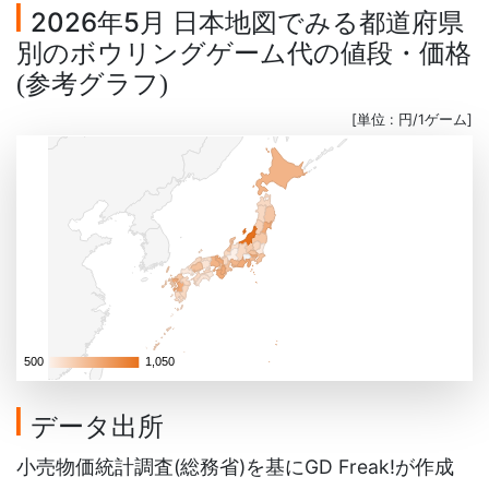
2026年5月 日本地図でみる都道府県
別のボウリングゲーム代の値段・価格
参考グラフ
(
)
[単位 : 円/1ゲーム]
500
500
1,050
1,050
データ出所
小売物価統計調査(総務省)を基にGD Freak!が作成