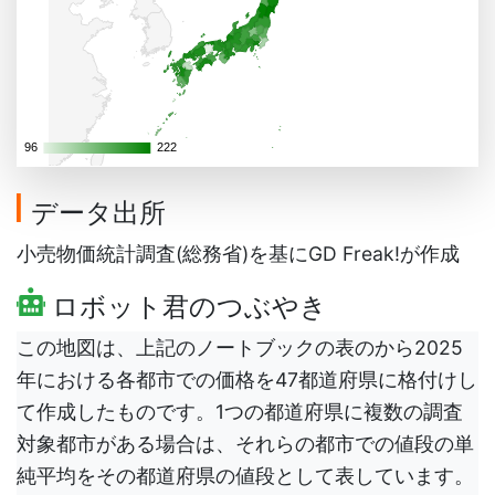
96
96
222
222
データ出所
小売物価統計調査(総務省)を基にGD Freak!が作成
ロボット君のつぶやき
この地図は、上記のノートブックの表のから2025
年における各都市での価格を47都道府県に格付けし
て作成したものです。1つの都道府県に複数の調査
対象都市がある場合は、それらの都市での値段の単
純平均をその都道府県の値段として表しています。