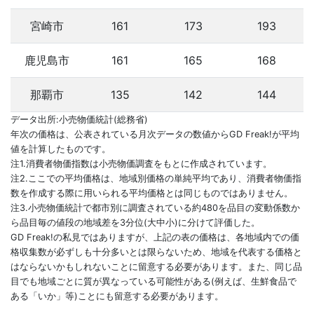
宮崎市
161
173
193
鹿児島市
161
165
168
那覇市
135
142
144
データ出所:小売物価統計(総務省)
年次の価格は、公表されている月次データの数値からGD Freak!が平均
値を計算したものです。
注1.消費者物価指数は小売物価調査をもとに作成されています。
注2.ここでの平均価格は、地域別価格の単純平均であり、消費者物価指
数を作成する際に用いられる平均価格とは同じものではありません。
注3.小売物価統計で都市別に調査されている約480を品目の変動係数か
ら品目毎の値段の地域差を3分位(大中小)に分けて評価した。
GD Freak!の私見ではありますが、上記の表の価格は、各地域内での価
格収集数が必ずしも十分多いとは限らないため、地域を代表する価格と
はならないかもしれないことに留意する必要があります。また、同じ品
目でも地域ごとに質が異なっている可能性がある(例えば、生鮮食品で
ある「いか」等)ことにも留意する必要があります。