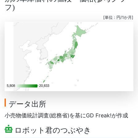
フ
)
[単位 : 円/1か月]
5,808
5,808
20,833
20,833
データ出所
小売物価統計調査(総務省)を基にGD Freak!が作成
ロボット君のつぶやき