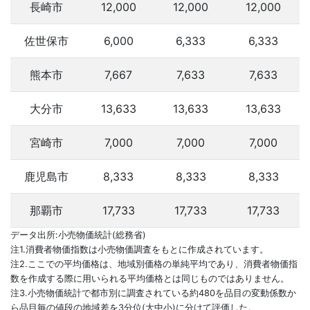
長崎市
12,000
12,000
12,000
佐世保市
6,000
6,333
6,333
熊本市
7,667
7,633
7,633
大分市
13,633
13,633
13,633
宮崎市
7,000
7,000
7,000
鹿児島市
8,333
8,333
8,333
那覇市
17,733
17,733
17,733
データ出所:小売物価統計(総務省)
注1.消費者物価指数は小売物価調査をもとに作成されています。
注2.ここでの平均価格は、地域別価格の単純平均であり、消費者物価指
数を作成する際に用いられる平均価格とは同じものではありません。
注3.小売物価統計で都市別に調査されている約480を品目の変動係数か
ら品目毎の値段の地域差を3分位(大中小)に分けて評価した。