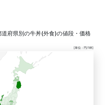
る都道府県別の牛丼(外食)の値段・価格
[単位 : 円/1杯]