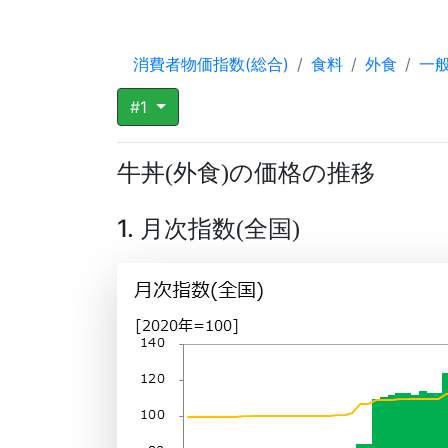
消費者物価指数(総合)
食料
外食
一
#1
牛丼
外食
の価格の推移
(
)
1. 月次指数
全国
(
)