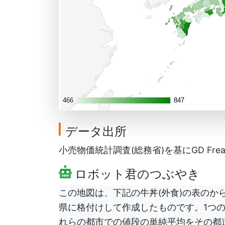
466
466
847
847
データ出所
小売物価統計調査(総務省)を基にGD Frea
ロボット君のつぶやき
この地図は、下記の牛丼(外食)の表のから
県に格付けして作成したものです。1つ
れらの都市での値段の単純平均をその都