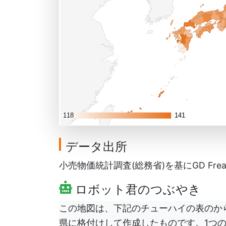
118
118
141
141
データ出所
小売物価統計調査(総務省)を基にGD Frea
ロボット君のつぶやき
この地図は、下記のチューハイの表のから
県に格付けして作成したものです。1つ