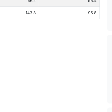
146.2
95.4
143.3
95.8