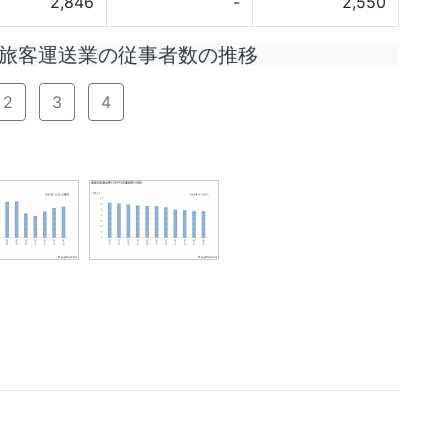
2,846
-
2,550
旅客運送業の従事者数の推移
2
3
4