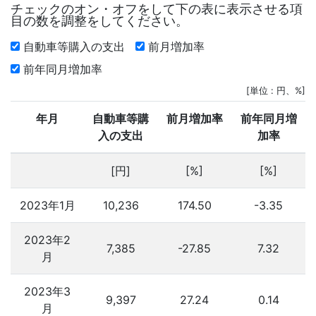
チェックのオン・オフをして下の表に表示させる項
目の数を調整をしてください。
自動車等購入の支出
前月増加率
前年同月増加率
[単位 : 円、%]
年月
自動車等購
前月増加率
前年同月増
入の支出
加率
[円]
[%]
[%]
2023年1月
10,236
174.50
-3.35
2023年2
7,385
-27.85
7.32
月
2023年3
9,397
27.24
0.14
月