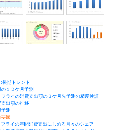
の長期トレンド
額の１２ケ月予測
・フライの消費支出額の３ケ月先予測の精度検証
費支出額の推移
期予測
変動要因
・フライの年間消費支出にしめる月々のシェア