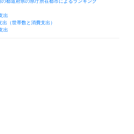
額の都道府県の県庁所在都市によるランキング
支出
支出（世帯数と消費支出）
支出