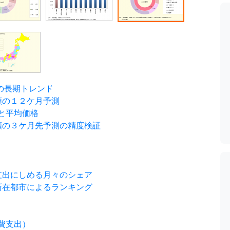
の長期トレンド
額の１２ケ月予測
と平均価格
額の３ケ月先予測の精度検証
支出にしめる月々のシェア
所在都市によるランキング
費支出）