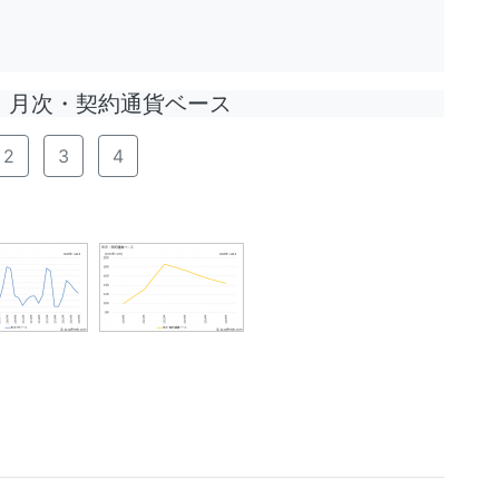
月次・契約通貨ベース
2
3
4