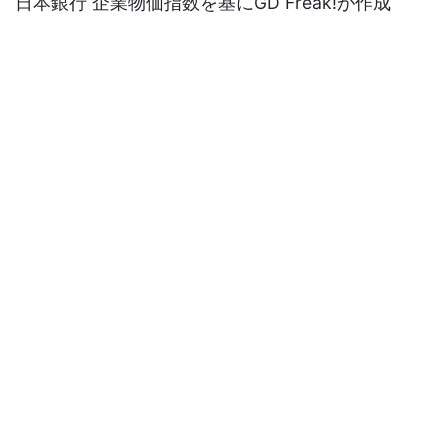
日本銀行 企業物価指数を基にGD Freak!が作成