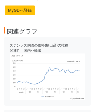
MyGDへ登録
関連グラフ
ステンレス鋼管の価格(輸出品)の推移
関連性：国内--輸出