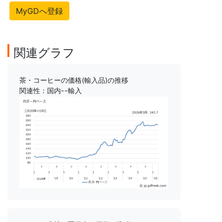
MyGDへ登録
関連グラフ
茶・コーヒーの価格(輸入品)の推移
関連性：国内--輸入