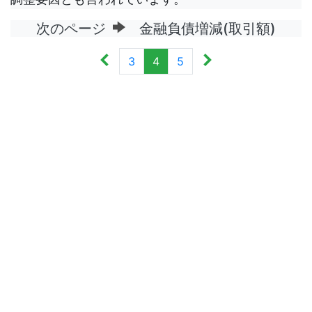
次のページ
金融負債増減(取引額)
3
4
5