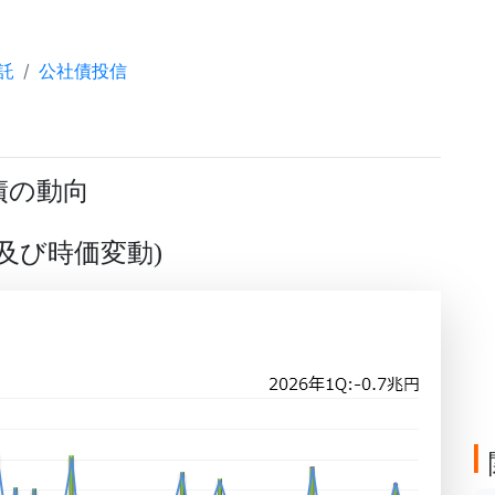
託
公社債投信
債の動向
及び時価変動
)