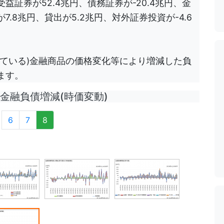
証券が52.4兆円、債務証券が-20.4兆円、金
.8兆円、貸出が5.2兆円、対外証券投資が-4.6
ている)金融商品の価格変化等により増減した負
ます。
融負債増減(時価変動)
6
7
8