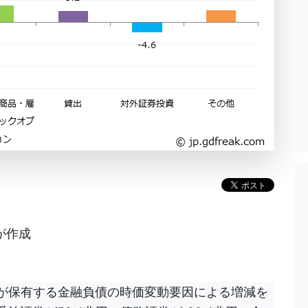
!が作成
主体計が保有する金融負債の時価変動要因による増減を