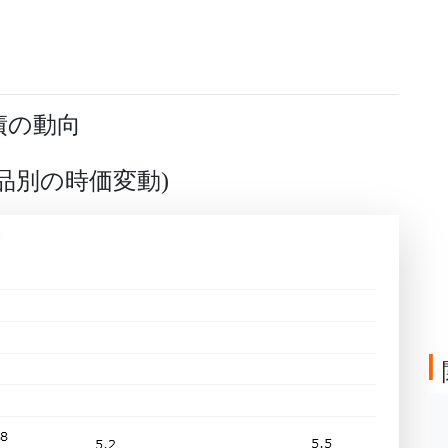
債の動向
品別の時価変動
)