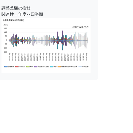
調整差額の推移
関連性：年度--四半期