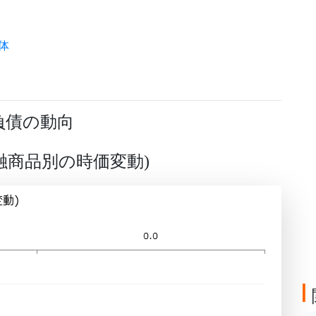
体
負債の動向
融商品別の時価変動
)