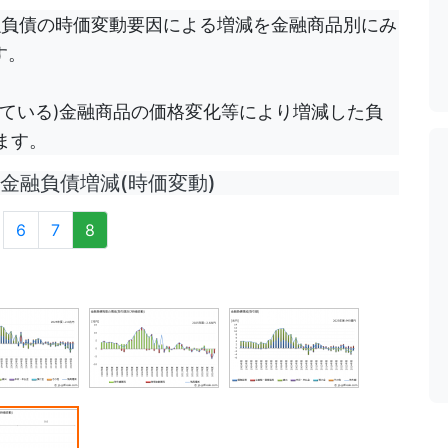
融負債の時価変動要因による増減を金融商品別にみ
す。
ている)金融商品の価格変化等により増減した負
ます。
融負債増減(時価変動)
6
7
8