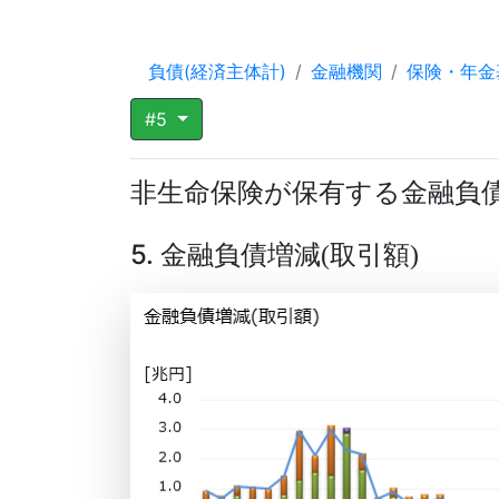
負債(経済主体計)
金融機関
保険・年金
#5
非生命保険が保有する金融負
5. 金融負債増減
取引額
(
)