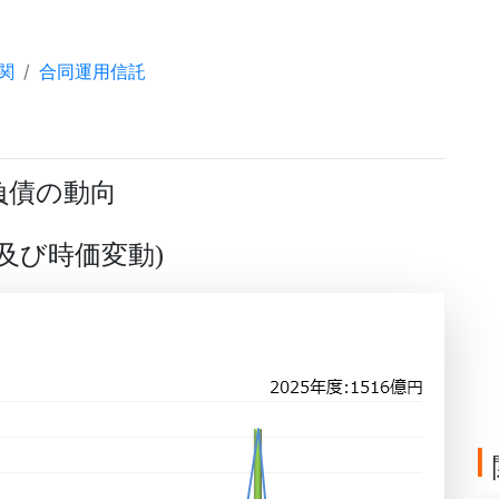
関
合同運用信託
負債の動向
及び時価変動
)