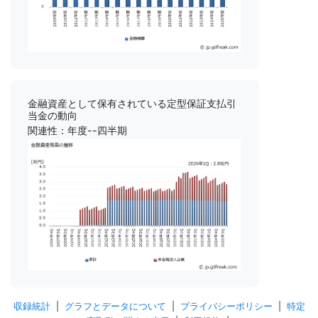
金融資産として保有されている定型保証支払引
当金の動向
関連性：年度--四半期
収録統計
|
グラフとデータについて
|
プライバシーポリシー
|
特定