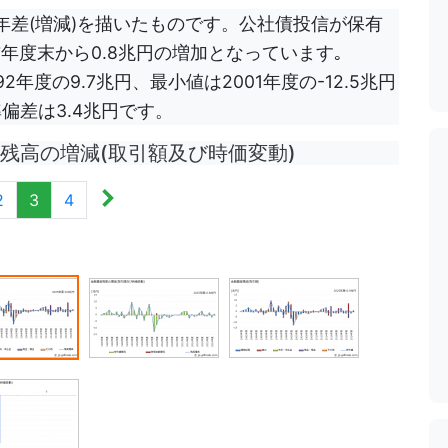
差(増減)を描いたものです。公社債投信が保有
年度末から0.8兆円の増加となっています｡
年度の9.7兆円、最小値は2001年度の-12.5兆円
偏差は3.4兆円です。
高の増減(取引額及び時価変動)
2
3
4