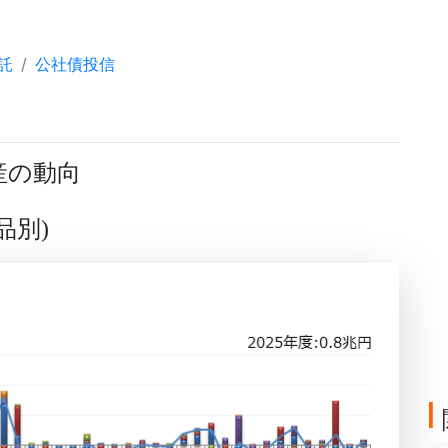
託
公社債投信
産の動向
品別
)