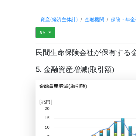
資産(経済主体計)
金融機関
保険・年金
#5
民間生命保険会社が保有する
5. 金融資産増減
取引額
(
)