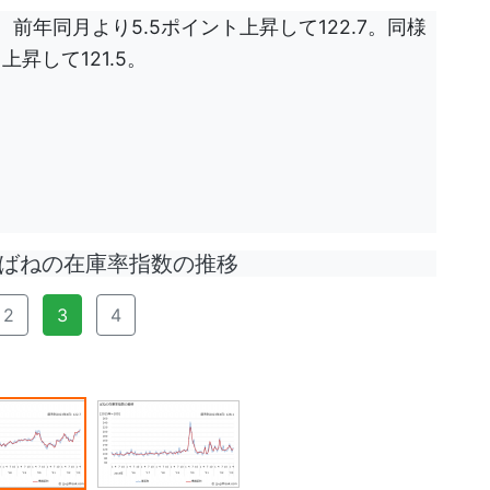
前年同月より5.5ポイント上昇して122.7。同様
昇して121.5。
ねの在庫率指数の推移
2
3
4