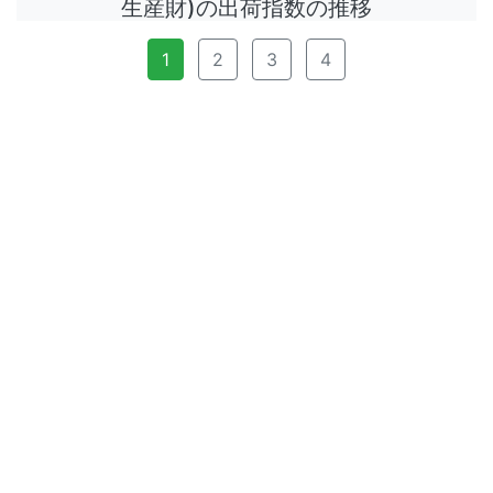
生産財)の出荷指数の推移
1
2
3
4