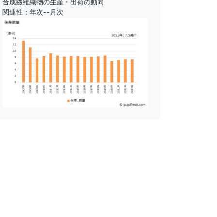
合成繊維織物の生産・出荷の動向
関連性：年次--月次