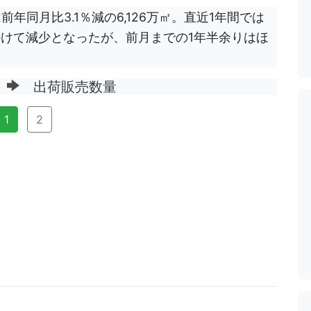
前年同月比3.1％減の6,126万㎡。直近1年間では
月にかけて減少となったが、前月までの1年半余りはほ
ジ
出荷販売数量
1
2