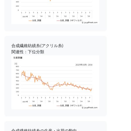
合成繊維紡績糸(アクリル糸)
関連性：下位分類
合成繊維紡績糸の生産・出荷の動向