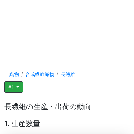
織物
合成繊維織物
長繊維
#1
長繊維の生産・出荷の動向
1. 生産数量