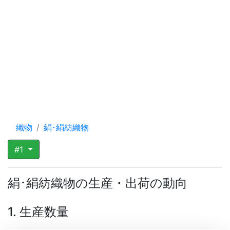
織物
絹･絹紡織物
#1
絹･絹紡織物の生産・出荷の動向
1. 生産数量