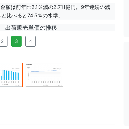
額は前年比2.1％減の2,711億円。9年連続の減
年と比べると74.5％の水準。
出荷販売単価の推移
2
3
4