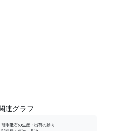
関連グラフ
研削砥石の生産・出荷の動向
関連性：年次--月次