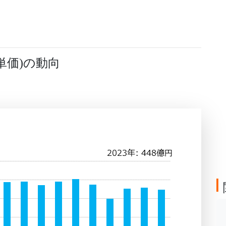
単価
の動向
)