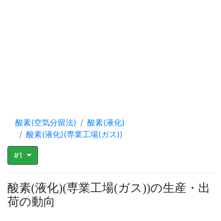
酸素(空気分留法)
酸素(液化)
酸素(液化)(専業工場(ガス))
#1
酸素
液化
専業工場
ガス
の生産・出
(
)
(
(
)
)
荷の動向