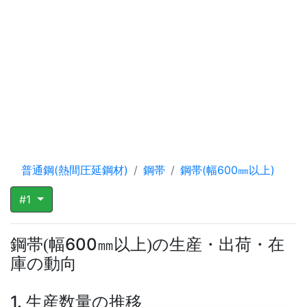
普通鋼(熱間圧延鋼材)
鋼帯
鋼帯(幅600㎜以上)
#1
鋼帯
幅600㎜以上
の生産・出荷・在
(
)
庫の動向
1. 生産数量の推移