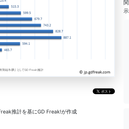
関
示
ak推計を基にGD Freak!が作成