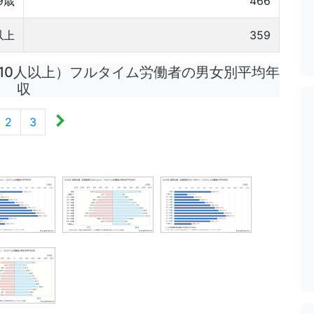
9歳
466
以上
359
0人以上）フルタイム労働者の男女別平均年
収
2
3