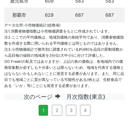
鹿児島市
609
583
583
那覇市
629
687
687
データ出所:小売物価統計(総務省)
注1.消費者物価指数は小売物価調査をもとに作成されています。
注2.ここでの平均価格は、地域別価格の単純平均であり、消費者物価指
数を作成する際に用いられる平均価格とは同じものではありません。
注3.小売物価統計で都市別に調査されている約480を品目の変動係数か
ら品目毎の値段の地域差を3分位(大中小)に分けて評価した。
GD Freak!の私見ではありますが、上記の表の価格は、各地域内での価
格収集数が必ずしも十分多いとは限らないため、地域を代表する価格と
はならないかもしれないことに留意する必要があります。また、同じ品
目でも地域ごとに質が異なっている可能性がある(例えば、生鮮食品で
ある「いか」等)ことにも留意する必要があります。
次のページ
月次指数(東京)
1
2
3
4