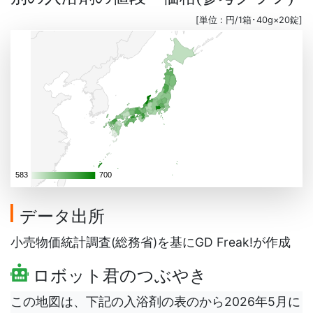
[単位 : 円/1箱･40g×20錠]
583
583
700
700
データ出所
小売物価統計調査(総務省)を基にGD Freak!が作成
ロボット君のつぶやき
この地図は、下記の入浴剤の表のから2026年5月に