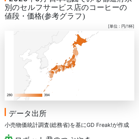
別のセルフサービス店のコーヒーの
値段・価格
参考グラフ
(
)
[単位 : 円/1杯]
280
280
394
394
データ出所
小売物価統計調査(総務省)を基にGD Freak!が作成