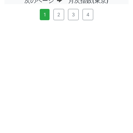
次のページ
月次指数(東京)
1
2
3
4