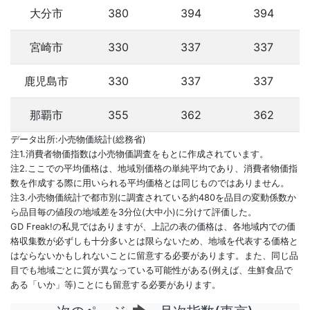
大分市
380
394
394
宮崎市
330
337
337
鹿児島市
330
337
337
那覇市
355
362
362
データ出所:小売物価統計(総務省)
注1.消費者物価指数は小売物価調査をもとに作成されています。
注2.ここでの平均価格は、地域別価格の単純平均であり、消費者物価指
数を作成する際に用いられる平均価格とは同じものではありません。
注3.小売物価統計で都市別に調査されている約480を品目の変動係数か
ら品目毎の値段の地域差を3分位(大中小)に分けて評価した。
GD Freak!の私見ではありますが、上記の表の価格は、各地域内での価
格収集数が必ずしも十分多いとは限らないため、地域を代表する価格と
はならないかもしれないことに留意する必要があります。また、同じ品
目でも地域ごとに質が異なっている可能性がある(例えば、生鮮食品で
ある「いか」等)ことにも留意する必要があります。