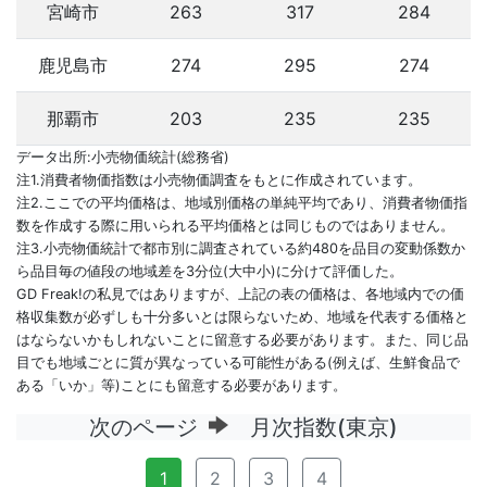
宮崎市
263
317
284
鹿児島市
274
295
274
那覇市
203
235
235
データ出所:小売物価統計(総務省)
注1.消費者物価指数は小売物価調査をもとに作成されています。
注2.ここでの平均価格は、地域別価格の単純平均であり、消費者物価指
数を作成する際に用いられる平均価格とは同じものではありません。
注3.小売物価統計で都市別に調査されている約480を品目の変動係数か
ら品目毎の値段の地域差を3分位(大中小)に分けて評価した。
GD Freak!の私見ではありますが、上記の表の価格は、各地域内での価
格収集数が必ずしも十分多いとは限らないため、地域を代表する価格と
はならないかもしれないことに留意する必要があります。また、同じ品
目でも地域ごとに質が異なっている可能性がある(例えば、生鮮食品で
ある「いか」等)ことにも留意する必要があります。
次のページ
月次指数(東京)
1
2
3
4