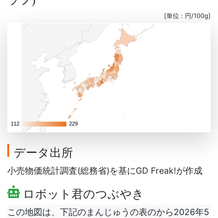
)
[単位 : 円/100g]
112
112
229
229
データ出所
小売物価統計調査(総務省)を基にGD Freak!が作成
ロボット君のつぶやき
この地図は、下記のまんじゅうの表のから2026年5