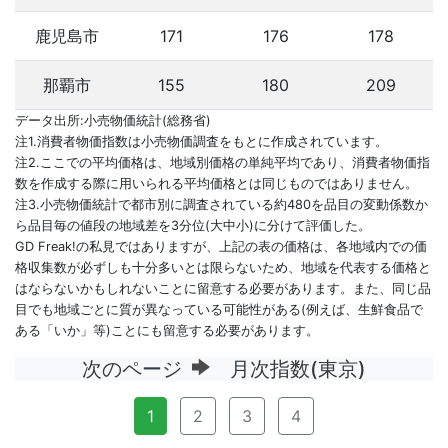
鹿児島市
171
176
178
那覇市
155
180
209
データ出所:小売物価統計(総務省)
注1.消費者物価指数は小売物価調査をもとに作成されています。
注2.ここでの平均価格は、地域別価格の単純平均であり、消費者物価指
数を作成する際に用いられる平均価格とは同じものではありません。
注3.小売物価統計で都市別に調査されている約480を品目の変動係数か
ら品目毎の値段の地域差を3分位(大中小)に分けて評価した。
GD Freak!の私見ではありますが、上記の表の価格は、各地域内での価
格収集数が必ずしも十分多いとは限らないため、地域を代表する価格と
はならないかもしれないことに留意する必要があります。また、同じ品
目でも地域ごとに質が異なっている可能性がある(例えば、生鮮食品で
ある「いか」等)ことにも留意する必要があります。
次のページ
月次指数(東京)
1
2
3
4