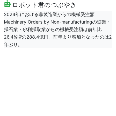
ロボット君のつぶやき
2024年における非製造業からの機械受注額
Machinery Orders by Non-manufacturingの鉱業・
採石業・砂利採取業からの機械受注額は前年比
26.4%増の288.4億円。前年より増加となったのは2
年ぶり。