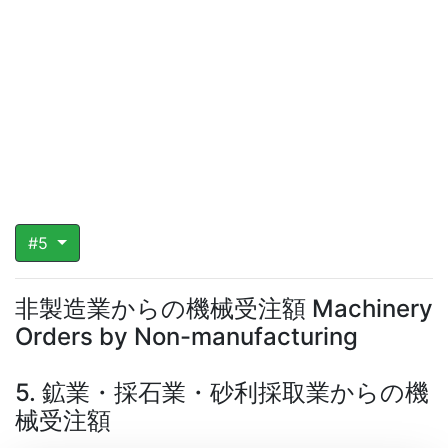
#5
非製造業からの機械受注額 Machinery
Orders by Non-manufacturing
5. 鉱業・採石業・砂利採取業からの機
械受注額