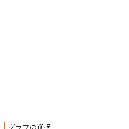
グラフの選択